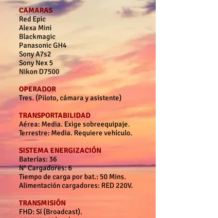
CAMARAS
Red Epic
Alexa Mini
Blackmagic
Panasonic GH4
Sony A7s2
Sony Nex 5
Nikon D7500
OPERADOR
Tres. (Piloto, cámara y asistente)
TRANSPORTABILIDAD
Aérea: Media. Exige sobreequipaje.
Terrestre: Media. Requiere vehículo.
SISTEMA ENERGIZACIÓN
Baterías: 36
N° Cargadores: 6
Tiempo de carga por bat.: 50 Mins.
Alimentación cargadores:
RED 220V.
TRANSMISIÓN
FHD: Sí (Broadcast).