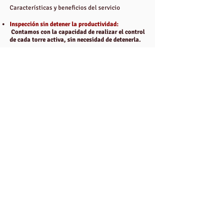
Características y beneficios del servicio
Inspección sin detener la productividad:
Contamos con la capacidad de realizar el control
de cada torre activa, sin necesidad de detenerla.
Más rapidez, menos riesgos:
La revisión de cada
torre tiene un tiempo aproximado de 15 minutos,
prácticamente 30 veces más rápida que una
inspección con equipo humano. Como
consecuencia se disminuyen los costos de
operatividad.
Operación Segura:
Durante el procedimiento, la
seguridad cumple un factor clave. La inspección
mediante drones no representa mayor peligro
para su operador, ya que este equipo se controla
desde tierra. Además, poseen una tecnología que
les permite volar en condiciones climáticas
adversas, incluyendo vientos de alta velocidad.
Finalmente, elimina el factor de riesgo de
accidentes por trabajo en altura.
Informe de daños:
Una vez realizada la revisión de
las torres, se presenta un informe, en que se
detalla cada anomalía, su ubicación, a qué tipo
pertenece (estructural, derrame o pintura) y la